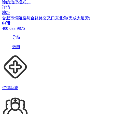
诊的治疗模式。
详情
地址
合肥市铜陵路与合裕路交叉口东北角(天成大厦旁)
电话
400-688-9875
导航
致电
咨询动态