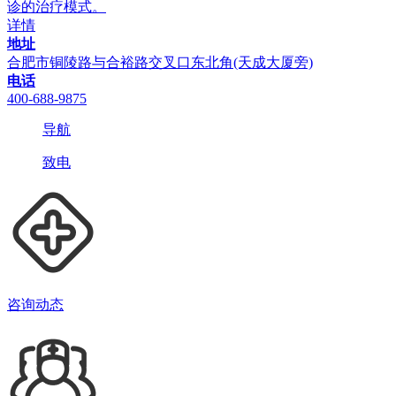
诊的治疗模式。
详情
地址
合肥市铜陵路与合裕路交叉口东北角(天成大厦旁)
电话
400-688-9875
导航
致电
咨询动态