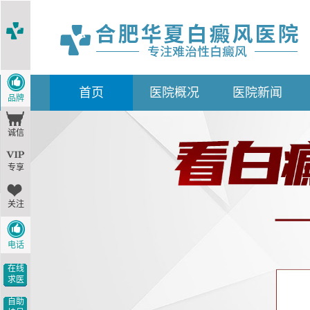
首
页
医院概况
医院新闻
品牌
诚信
专享
关注
电话
在线
求医
自助