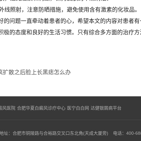
外线照射，注意防晒措施，避免使用含有激素的化妆品。
的问题一直牵动着患者的心，希望本文的内容对患者有
积极的态度和良好的生活习惯。只有综合多方面的治疗方
疯扩散之后脸上长黑痣怎么办
癜风医院
合肥华夏白癜风诊疗中心
医宁白白网
达健银屑病平台
地址：合肥市铜陵路与合裕路交叉口东北角(天成大厦旁)
电话：400-68