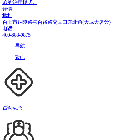
诊的治疗模式。
详情
地址
合肥市铜陵路与合裕路交叉口东北角(天成大厦旁)
电话
400-688-9875
导航
致电
咨询动态