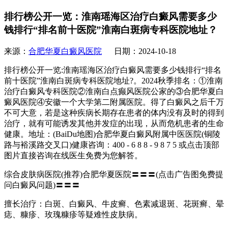
排行榜公开一览：淮南瑶海区治疗白癜风需要多少
钱排行“排名前十医院”淮南白斑病专科医院地址？
来源：
合肥华夏白癜风医院
日期：2024-10-18
排行榜公开一览:淮南瑶海区治疗白癜风需要多少钱排行“排名
前十医院”淮南白斑病专科医院地址?。2024秋季排名：①淮南
治疗白癜风专科医院②淮南白点癫风医院公家的③合肥华夏白
癜风医院④安徽一个大学第二附属医院。得了白癜风之后千万
不可大意，若是这种疾病长期存在患者的体内没有及时的得到
治疗，就有可能诱发其他并发症的出现，从而危机患者的生命
健康。地址：(BaiDu地图)合肥华夏白癜风附属中医医院(铜陵
路与裕溪路交叉口)健康咨询：400 - 6 8 8 - 9 8 7 5 或点击顶部
图片直接咨询在线医生免费为您解答。
综合皮肤病医院(推荐)合肥华夏医院〓〓〓(点击广告图免费提
问白癜风问题)〓〓〓
擅长治疗：白斑、白癜风、牛皮癣、色素减退斑、花斑癣、晕
痣、糠疹、玫瑰糠疹等疑难性皮肤病。