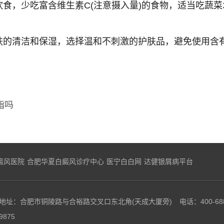
均衡饮食，少吃富含维生素C(注意摄入量)的食物，适当吃
意皮肤的清洁和保湿，选择温和不刺激的护肤品，避免使用
脂吗
癜风医院
合肥华夏白癜风诊疗中心
医宁白白网
达健银屑病平台
地址：合肥市铜陵路与合裕路交叉口东北角(天成大厦旁)
电话：400-68
9875