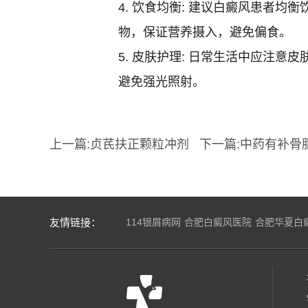
4. 饮食均衡: 建议白癜风患者
物，保证营养摄入，避免偏食。
5. 皮肤护理: 日常生活中应注
避免强光照射。
上一篇:
贞芪扶正颗粒冲剂
下一篇:
中药有补骨
友情链接：
114银屑病网
合肥白癜风医院
合肥华夏白