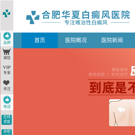
首
页
医院概况
医院新闻
品牌
诚信
专享
关注
电话
在线
求医
自助