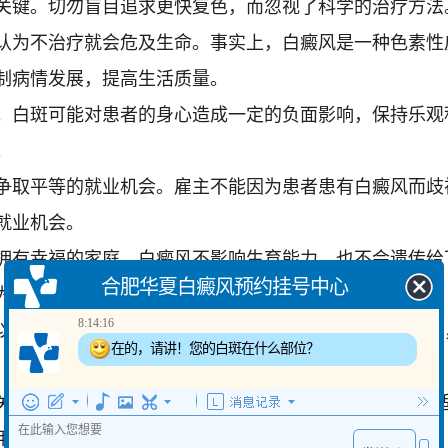
关键。切勿盲目追求更快复色，而忽视了科学的治疗方法
认为不治疗就会危及生命。事实上，白癜风是一种色素性
制病情发展，提高生活质量。
。白斑可能对患者的身心造成一定的负面影响，保持乐观
。
争取平等的就业机会。雇主不能因为患者患有白癜风而歧
就业机会。
拥有幸福的家庭。白癜风不影响生育能力，也不会遗传给
合肥华夏白癜风预约挂号中心
为白癜风而放弃追求爱情和家庭的权利。
8:14:16
以积极参与各种社交活动。不必因为自身情况而自我封闭
在的，请讲！您的白斑在什么部位？
关重要。应避免食用富含维生素C(注意摄入量)的食物，
用辛辣刺激性的食物，选择清淡易消化的食物。