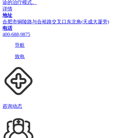
诊的治疗模式。
详情
地址
合肥市铜陵路与合裕路交叉口东北角(天成大厦旁)
电话
400-688-9875
导航
致电
咨询动态