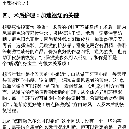
个都不能少！
四、术后护理：加速褪红的关键
想要尽快脱离“红脸蛋”，术后的护理可不能马虎！术后一周内
尽量避免治疗部位沾水，保持清洁干燥。术后一定要注意防
晒，避免阳光直射，因为紫外线会刺激皮肤，加重炎症反应。
再者，选择温和、无刺激的护肤品，避免使用含有酒精、香料
等刺激性成分的产品。保持良好的作息习惯，避免熬夜，也有
助于皮肤的恢复。“点阵激光多久可以褪红”，和你是不是
个“听话的好宝宝”有很大关系哦！
想当年我也是个爱美的“小姐姐”，自从做了医院小编，每天埋
头苦读医学书籍、论文期刊，深知白癜风患者的苦楚。这“点
阵激光多久可以褪红”的问题，看似简单，实则牵扯到方方面
面。从激光治疗的原理到术后的护理，从个体差异到环境影
响，每一个环节都可能影响终的恢复时间。希望我的这些“唠
叨”，能帮你更好地了解点阵激光治疗白癜风，以及术后的恢
复过程。
总的“点阵激光多久可以褪红”这个问题，没有一个一些的答
案，需要结合患者的实际情况来判断。但可以肯定的是，选择