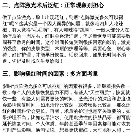
二、点阵激光术后泛红：正常现象别担心
做了点阵激光，脸上出现泛红，到底“点阵激光多久可以褪
红”呢？这其实是一个因人而异的问题，就像咱四川人吃辣
椒，有人觉得“毛毛雨”，有人却辣得“跳脚”。一般大部分人在
治疗后的一周左右，红肿会逐渐消退，但尽量恢复可能需要数
周甚至数月的时间。这个时间长短受到很多因素的影响，激光
的强度、你的皮肤类型、术后的护理等等。莫要心急，耐心等
待，好好护理，才能早日恢复。话说回来，如果长时间不消
退，切记及时找医生复诊哦！
三、影响褪红时间的因素：多方面考量
影响“点阵激光多久可以褪红”的因素有很多，咱掰着指头数一
数：每个人的皮肤恢复能力不同，有些人“天生丽质”，恢复就
快一些，有些人则需要更长的时间。激光治疗的深度和密度也
会影响恢复时间，如果治疗比较深，或者密度比较高，那么泛
红的时间科学会更长。再者，术后的护理也是至关重要的，如
果护理不当，比如过早沾水、使用刺激性的护肤品等，都可能
延长恢复时间。个人体质、年龄甚至季节等因素都可能对恢复
时间产生影响。换句话说，想要更快褪红，天时地利人和，一