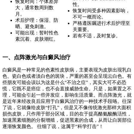
恢复时间：个体差异
性。
大，通常数周到数
恢复时间受多种因素影响，
月。
不可一概而论。
术后护理：保湿、防
严格遵医嘱进行术后护理至
晒、避免刺激。
关重要。
可能出现：暂时性色
若有不适，及时复诊。
素沉着、皮肤潮红。
一、点阵激光与白癜风治疗
白癜风是一种常见的色素性皮肤病，主要表现为皮肤出现乳白
色、瓷白色或者淡白色的斑块，严重的甚至会呈现云白色。有
些朋友可能会误以为这是什么“不治之症”，其实大可不必恐
慌，它既不是癌症，也不会直接威胁生命。只是，如果置之不
理，可能会引起一些并发症，影响生活质量。而点阵激光，就
是近年来经改良后应用于白癜风治疗的一种技术手段咯。往深
了说，它就像给皮肤“打孔”，但是又不像传统激光那样大面积
损伤皮肤，只作用于部分区域，目的在于提高酪氨酸酶活性，
加速黑素细胞的分裂增殖，促进黑素的合成，从而让白斑部位
逐渐恢复颜色。 往细了说，这属于“科学打击”！