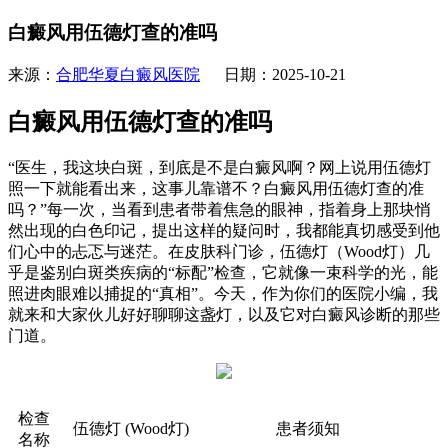
白癜风用伍德灯查的准吗
来源：
合肥华夏白癜风医院
日期：2025-10-21
白癜风用伍德灯查的准吗
“医生，我这块白斑，到底是不是白癜风啊？网上说用伍德灯
照一下就能看出来，这事儿靠谱不？白癜风用伍德灯查的准
吗？”每一次，当看到患者带着焦急的眼神，指着身上那块悄
然出现的白色印记，提出这样的疑问时，我都能真切感受到他
们心中的忐忑与迷茫。在皮肤科门诊，伍德灯（Wood灯）几
乎是鉴别白斑类疾病的“标配”检查，它就像一束科学的光，能
照进肉眼难以捕捉的“真相”。今天，作为你们的医院小编，我
就来和大家伙儿好好聊聊这盏灯，以及它对白癜风诊断的那些
门道。
检查
伍德灯 (Wood灯)
患者须知
名称