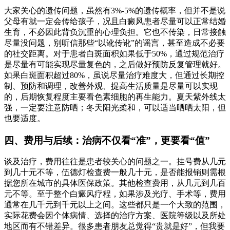
大家关心的遗传问题，虽然有3%-5%的遗传概率，但并不是说
父母有就一定会传给孩子，况且白癜风患者尽量可以正常结婚
生育，不必因此背负沉重的心理负担。它也不传染，日常接触
尽量没问题，别听信那些“以讹传讹”的谣言，甚至造成不必要
的社交距离。对于患者白斑面积如果低于50%，通过规范治疗
是尽量有可能实现尽量复色的，之后做好预防反复管理就好。
如果白斑面积超过80%，虽说尽量治疗难度大，但通过长期控
制、预防和调理，改善外观、提高生活质量是尽量可以实现
的，后期恢复程度主要看色素细胞的再生能力。夏天紫外线太
强，一定要注意防晒；冬天阳光柔和，可以适当晒晒太阳，但
也要适度。
四、费用与后续：治病不仅看“准”，更要看“值”
谈及治疗，费用往往是患者较关心的问题之一。挂号费从几元
到几十元不等，伍德灯检查费一般几十元，是否能报销则需根
据您所在城市的具体医保政策。其他检查费用，从几元到几百
元不等。至于整个白癜风疗程，如果涉及光疗、手术等，费用
通常在几千元到千元以上之间。这些都只是一个大致的范围，
实际花费会因个体病情、选择的治疗方案、医院等级以及所处
地区而有不错差异。很多患者朋友总觉得“贵就是好”，但我要