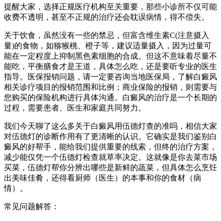
提醒大家，选择正规医疗机构至关重要，那些小诊所不仅可能
收费不透明，甚至不正规的治疗还会耽误病情，得不偿失。
关于饮食，虽然没有一些的禁忌，但富含维生素C(注意摄入
量)的食物，如猕猴桃、橙子等，建议适量摄入，因为过量可
能在一定程度上抑制黑色素细胞的合成。但这不意味着尽量不
能吃，平衡膳食才是王道，具体怎么吃，还是要听专业的医生
指导。医保报销问题，请一定要咨询当地医保局，了解白癜风
相关诊疗项目的报销范围和比例；商业保险的报销，则需要与
您购买的保险机构进行具体沟通。白癜风的治疗是一个长期的
过程，需要患者、医生和家庭共同努力。
我们今天聊了这么多关于白癜风用伍德灯查的准吗，相信大家
对伍德灯的诊断作用有了更清晰的认识。它确实是我们鉴别白
癜风的好帮手，能给我们提供重要的线索，但终的治疗方案，
减少能仅凭一个伍德灯检查就草率决定。这就像是你去菜市场
买菜，伍德灯帮你分辨出哪些是新鲜的蔬菜，但具体怎么烹饪
出美味佳肴，还得看厨师（医生）的本事和你的食材（病
情）。
常见问题解答：