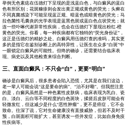
举例无色素痣在伍德灯下呈现的是浅蓝白色，与白癜风的蓝白
色有所区别；花斑糠疹则会发出黄正规或黄色的荧光；头癣在
不同真菌感染下可能呈现蓝正规、暗蓝色或暗黄色的荧光；马
拉色菌性毛囊炎的光学表现是蓝黑色斑或蓝白色点状荧光；就
连一些卟啉代谢异常性疾病，也会在伍德灯下显现出粉红-橙
黄色的荧光。你看，每一种疾病都有它独特的“荧光身份证”，
这正是伍德灯的精妙之处。白癜风用伍德灯查的准吗，其实更
多的是指它在鉴别诊断上的高特异性，让医生在众多“白斑”中
一眼锁定白癜风的可能性。但终的确诊，还需要结合临床表
现、病史以及其他检查来综合判断。
三、直面白癜风：不只会“白”，更要“明白”
确诊是白癜风后，很多患者会陷入恐慌，尤其是在我们这边，
老一辈人可能会说“这是要命的病”、“治不好嘞”。但我想注意
的是，白癜风虽然是一种色素性皮肤病，临床表现为乳白、瓷
白、淡白、云白等不同程度的白色斑块，揉搓后皮肤可能会有
轻微发红，但这减少是什么“恶性肿瘤”，更不是癌症，它不会
致命。往深了说，它对生命健康没有直接威胁，但若不及时干
预，白斑面积可能扩大，甚至诱发一些并发症，比如自身免疫
性疾病等。