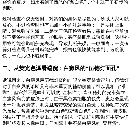
察你的皮肤，如果看到了熟悉的“蓝白色”，心里就有了初步的
判断。
这种检查不仅无辐射，对我们的身体是尽量的，所以大家可以
放心。不过检查时也有几点小小的注意事项：一是要闭上眼
睛，避免强光刺激；二是为了保证检查效果，患处在检查前较
好不要涂抹任何药膏、护肤品，甚至是肥皂或除臭剂。这些外
用物可能会影响荧光表现，导致判断失误。一般而言，一次伍
德灯检查需几分钟就能完成，报告也很快就能拿到，速度很
快，一点儿也不耽误事。
二、从荧光色泽看端倪：白癜风的“伍德灯面孔”
话说回来，白癜风用伍德灯查的准吗？答案是肯定的，伍德灯
对于白癜风的诊断具有非常重要的辅助价值，可以说相当“准
靠”，但它并不是啥都可以的“金标准”。当伍德灯的光束落在
白癜风病变的皮肤上时，由于黑色素细胞的缺失，患处会呈现
出一种境界清楚、明亮且略带荧光的蓝白色斑，这种独有的荧
光反应，常常被形容为“瓷白色”或“雪白色”，在周围正常皮肤
的映衬下显得尤为突出。换句话说，伍德灯能帮助医生更快识
别那些看起来像白斑，但实际上并不是白癜风的“冒牌货”。