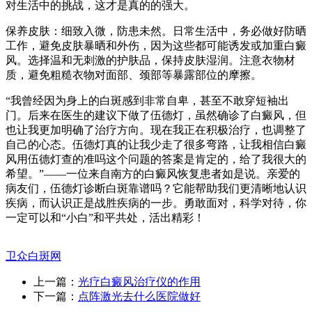
对生活中的挑战，这才是真的的强大。
保养皮肤：细致入微，防患未然。日常生活中，务必做好防晒
工作，避免皮肤暴晒和外伤，因为这些都可能诱发或加重白癜
风。选择温和无刺激的护肤品，保持皮肤湿润。注意衣物材
质，避免粗糙衣物对面部、颈部等暴露部位的摩擦。
“我曾经因为身上的白斑感到非常自卑，甚至不敢穿短袖出
门。后来在医生的建议下做了伍德灯，虽然确诊了白癜风，但
也让我更加明确了治疗方向。现在我正在积极治疗，也调整了
自己的心态。伍德灯真的让我少走了很多弯路，让我相信白癜
风用伍德灯查的准吗这个问题的答案是肯定的，给了我很大的
希望。”——一位来自南方的白癜风恢复患者如是说。亲爱的
病友们，伍德灯诊断白斑靠谱吗？它能帮助我们更清晰地认识
疾病，而认识正是战胜疾病的一步。勇敢面对，科学对待，你
一定可以和“小白”和平共处，活出精彩！
卫众白斑网
上一篇：
光疗白癜风治疗仪的作用
下一篇：
点阵激光去什么医院做好