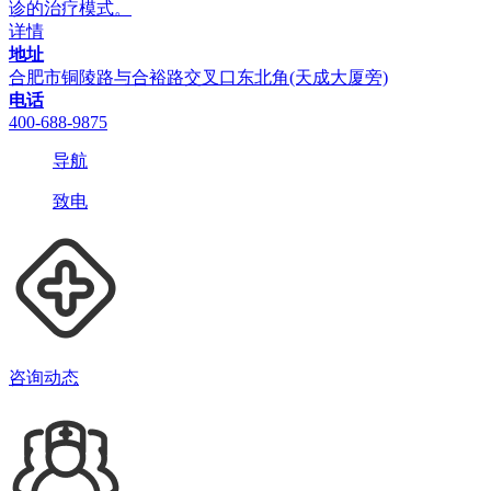
诊的治疗模式。
详情
地址
合肥市铜陵路与合裕路交叉口东北角(天成大厦旁)
电话
400-688-9875
导航
致电
咨询动态