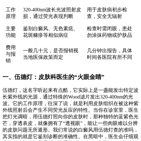
工作
320-400nm波长光波照射皮
用于皮肤病初步检
原理
损，通过荧光表现判断
查，安全无辐射
主要
鉴别白癜风、无色素痣、
检查时需闭眼，患处
功能
花斑糠疹等相似病症
勿涂抹药物或护肤品
费用
一般几十元，是否报销视
几分钟出报告，具体
与报
当地医保政策而定
时间各医院有所不同
销
一、伍德灯：皮肤科医生的“火眼金睛”
伍德灯，这名字听起来有点酷，它实际上是一盏能发出特定波
长紫外线的光源，通过特殊的Wood滤片发出320-400nm的光
波。它的工作原理，往深了说，就是利用皮肤组织在被这种紫
外线照射后会产生不同荧光反应的特性。当你在诊室里，医生
把灯光调暗，用伍德灯照向你的皮肤时，那种独特的蓝紫色光
芒，穿透表皮，就像拥有了“透视眼”，能让一些肉眼难以分辨
的皮肤问题无所遁形。我们常说的白癜风用伍德灯查的准吗，
其实指的就是它鉴别诊断的准确性。在黑暗中，医生会仔细观