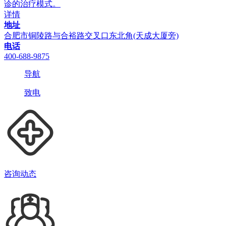
诊的治疗模式。
详情
地址
合肥市铜陵路与合裕路交叉口东北角(天成大厦旁)
电话
400-688-9875
导航
致电
咨询动态