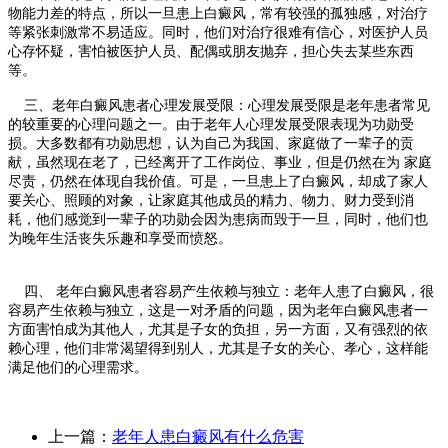
物能力差的特点，所以一旦患上白癜风，常有较强的孤独感，对治疗
等紧张刺激常不易适应。同时，他们对治疗很难有信心，对医护人员
心存怀疑，害怕被医护人员、配偶或朋友抛弃，担心失去某些东西
等。
三、老年白癜风患者心理发展受限：心理发展受限是老年患者常见
的较重要的心理问题之一。由于老年人心理发展受限表现为功勋受
损。大多数都有功勋思想，认为自己为我国、家庭做了一辈子的贡
献，虽然现在老了，已经离开了工作岗位、事业，但是仍然在为 家庭
尽责，仍然在体现自我价值。可是，一旦患上了白癜风，却成了家人
要关心、照顾的对象，让家庭其他成员的精力、物力、财力受到消
耗，他们感觉到一辈子的功勋会因为患病而毁于一旦，同时，他们也
为晚年生活丧失乐趣和享受而愤怒。
四、 老年白癜风患者容易产生依赖与独立：老年人患了白癜风，很
容易产生依赖与独立，这是一对矛盾的问题，因为老年白癜风患者一
方面害怕成为其他人，尤其是子女的负担，另一方面，又有强烈的依
赖心理，他们非常渴望得到别人，尤其是子女的关心、孝心，这样能
满足他们的心理需求。
上一篇：
老年人患白癜风有什么危害