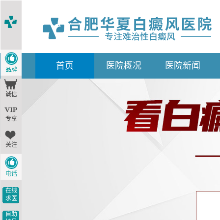
首
页
医院概况
医院新闻
品牌
诚信
专享
关注
电话
在线
求医
自助