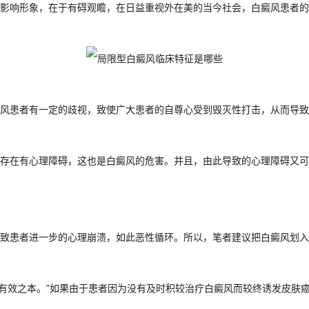
影响形象，在于有碍观瞻，在日益重视外在美的当今社会，白癜风患者的
风患者有一定的歧视，致使广大患者的自尊心受到毁灭性打击，从而导致
存在有心理障碍，这也是白癜风的危害。并且，由此导致的心理障碍又可
致患者进一步的心理崩溃，如此恶性循环。所以，笔者建议把白癜风划入“
合肥华夏白癜风预约挂号中心
21:02:2
有效之本。”如果由于患者因为没有及时积较治疗白癜风而较终诱发皮肤
在的，请讲！您的白斑在什么部位？