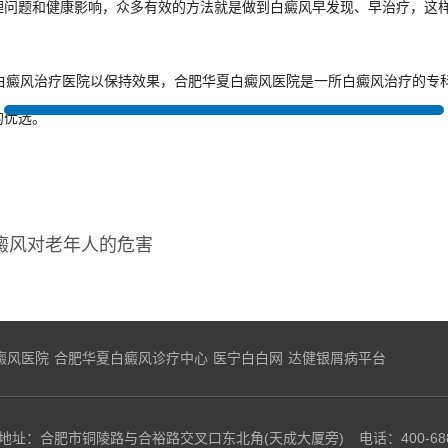
理问题和健康影响，众多有效的方法就是做到白癜风早发现、早治疗，这样
白癜风治疗
医院以保持效果，合肥华夏
白癜风医院
是一所
白癜风治疗
的专
的优选。
癜风对老年人的危害
癜风医院
合肥华夏白癜风诊疗中心
医宁白白网
达健银屑病平台
地址：合肥市铜陵路与合裕路交叉口东北角(天成大厦旁)
电话：400-68