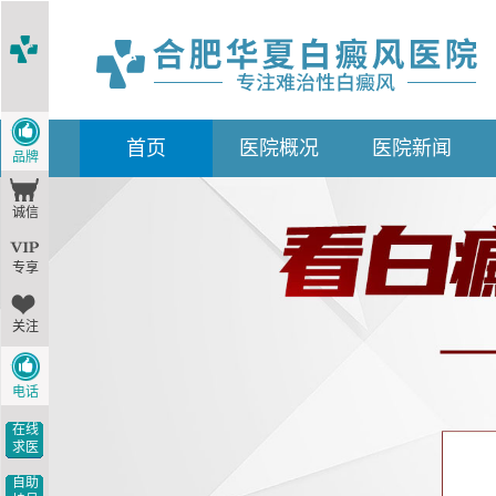
首
页
医院概况
医院新闻
品牌
诚信
专享
关注
电话
在线
求医
自助