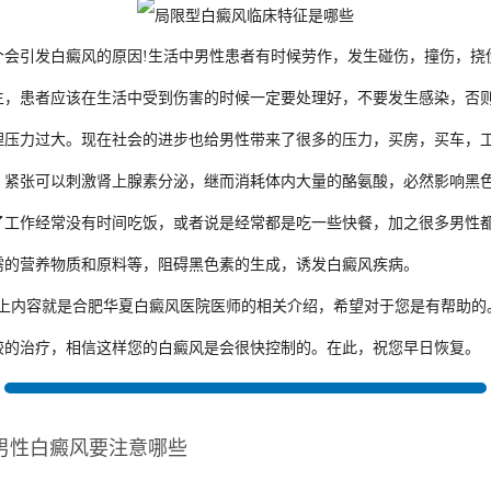
引发白癜风的原因!生活中男性患者有时候劳作，发生碰伤，撞伤，挠
生，患者应该在生活中受到伤害的时候一定要处理好，不要发生感染，否
力过大。现在社会的进步也给男性带来了很多的压力，买房，买车，工
合肥华夏白癜风预约挂号中心
。紧张可以刺激肾上腺素分泌，继而消耗体内大量的酪氨酸，必然影响黑
4:31:51
作经常没有时间吃饭，或者说是经常都是吃一些快餐，加之很多男性都
在的，请讲！您的白斑在什么部位？
需的营养物质和原料等，阻碍黑色素的生成，诱发白癜风疾病。
上内容就是合肥华夏
白癜风医院
医师的相关介绍，希望对于您是有帮助的
较的治疗，相信这样您的白癜风是会很快控制的。在此，祝您早日恢复。
男性白癜风要注意哪些