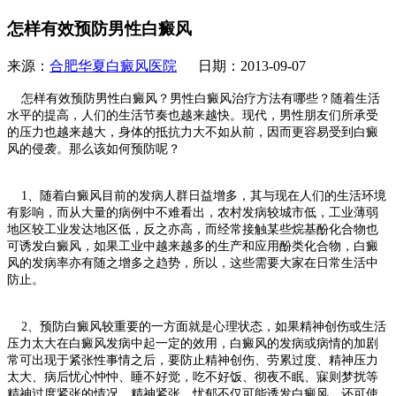
怎样有效预防男性白癜风
来源：
合肥华夏白癜风医院
日期：2013-09-07
怎样有效预防男性白癜风？男性白癜风治疗方法有哪些？随着生活
水平的提高，人们的生活节奏也越来越快。现代，男性朋友们所承受
的压力也越来越大，身体的抵抗力大不如从前，因而更容易受到白癜
风的侵袭。那么该如何预防呢？
1、随着白癜风目前的发病人群日益增多，其与现在人们的生活环境
有影响，而从大量的病例中不难看出，农村发病较城市低，工业薄弱
地区较工业发达地区低，反之亦高，而经常接触某些烷基酚化合物也
可诱发白癜风，如果工业中越来越多的生产和应用酚类化合物，白癜
风的发病率亦有随之增多之趋势，所以，这些需要大家在日常生活中
防止。
2、预防白癜风较重要的一方面就是心理状态，如果精神创伤或生活
压力太大在白癜风发病中起一定的效用，白癜风的发病或病情的加剧
常可出现于紧张性事情之后，要防止精神创伤、劳累过度、精神压力
太大、病后忧心忡忡、睡不好觉，吃不好饭、彻夜不眠、寐则梦扰等
精神过度紧张的情况，精神紧张、忧郁不仅可能诱发白癜风，还可使