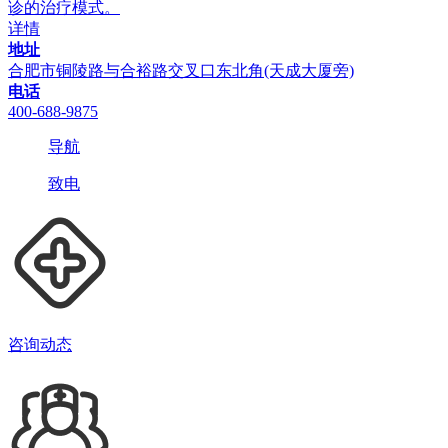
诊的治疗模式。
详情
地址
合肥市铜陵路与合裕路交叉口东北角(天成大厦旁)
电话
400-688-9875
导航
致电
咨询动态