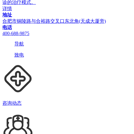
诊的治疗模式。
详情
地址
合肥市铜陵路与合裕路交叉口东北角(天成大厦旁)
电话
400-688-9875
导航
致电
咨询动态