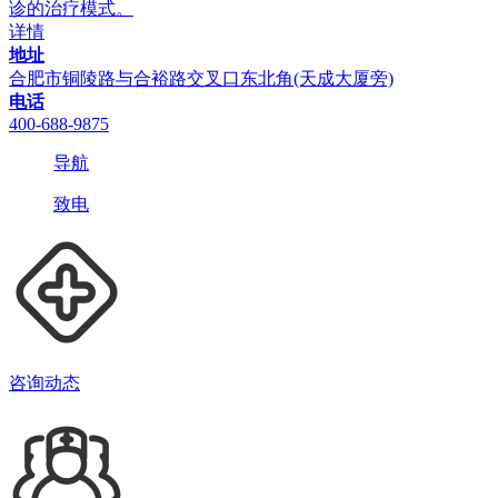
诊的治疗模式。
详情
地址
合肥市铜陵路与合裕路交叉口东北角(天成大厦旁)
电话
400-688-9875
导航
致电
咨询动态