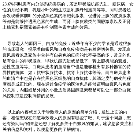
23.6%同时患有内分泌系统疾病的，若是甲状腺机能亢进、糖尿病、女
性的月经不调、乳腺小叶的增生或是乳腺纤维瘤病等等。同时患者还
会发现垂体前叶的分泌黑色素的细胞刺激素、促进肾上腺的皮质激素
等都是能够推进黑色素的生成。而肾上腺皮质类的固醇激素以及正肾
上腺素和褪黑素都是有抑制黑色素生成的效果。
导致老人的原因三、自身的免疫：近些年有不少的学者是通过很多
的临床研究，提示着白癜风和自身免疫疾病是有着密切关系。发现白
癜风患者以及家族中合并有自身免的疫病的比率要高的多，常见的也
是有合并的甲状腺炎、甲状机能亢进或是低下、肾上腺机能的衰退、
恶性贫血等等。白癜风患者的血清当中也是能够检出有多种器官的特
异性的抗体，如：抗甲状腺抗体、抗肾上腺抗体等等。而白癜风患者
的血清当中也是存在抗黑色素细胞的自身抗体，其滴定度与病变的程
度都是成正比的。现在通过免疫学的医治也是能够证明白癜风与免疫
的关系，内服或是外用的小量皮质类固醇激素都是可以让一部分白癜
风控制或是控制病情的发展。
以上的内容就是关于导致老人的原因的简单介绍，通过上面的内
容，相信您现在知道导致老人的原因有哪些了吧。对于这个问题，您
还有疑问吗?如果您还想了解更多关于白癜风的知识，建议您多关注相
关的信息和资料，以便您更多的了解病情。