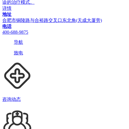
诊的治疗模式。
详情
地址
合肥市铜陵路与合裕路交叉口东北角(天成大厦旁)
电话
400-688-9875
导航
致电
咨询动态