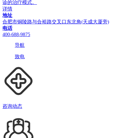
诊的治疗模式。
详情
地址
合肥市铜陵路与合裕路交叉口东北角(天成大厦旁)
电话
400-688-9875
导航
致电
咨询动态