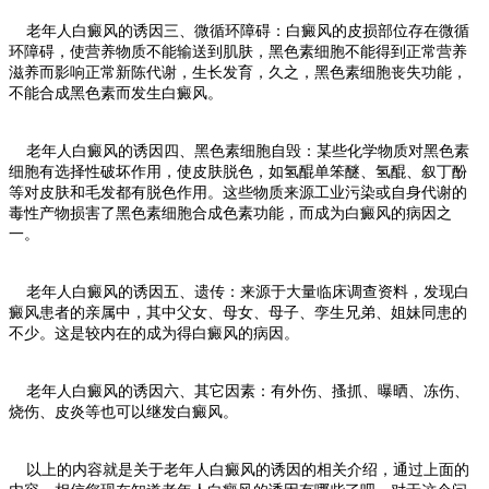
老年人白癜风的诱因三、微循环障碍：白癜风的皮损部位存在微循
环障碍，使营养物质不能输送到肌肤，黑色素细胞不能得到正常营养
滋养而影响正常新陈代谢，生长发育，久之，黑色素细胞丧失功能，
不能合成黑色素而发生白癜风。
老年人白癜风的诱因四、黑色素细胞自毁：某些化学物质对黑色素
细胞有选择性破坏作用，使皮肤脱色，如氢醌单笨醚、氢醌、叙丁酚
等对皮肤和毛发都有脱色作用。这些物质来源工业污染或自身代谢的
毒性产物损害了黑色素细胞合成色素功能，而成为白癜风的病因之
一。
老年人白癜风的诱因五、遗传：来源于大量临床调查资料，发现白
癜风患者的亲属中，其中父女、母女、母子、孪生兄弟、姐妹同患的
不少。这是较内在的成为得白癜风的病因。
老年人白癜风的诱因六、其它因素：有外伤、搔抓、曝晒、冻伤、
烧伤、皮炎等也可以继发白癜风。
以上的内容就是关于老年人白癜风的诱因的相关介绍，通过上面的